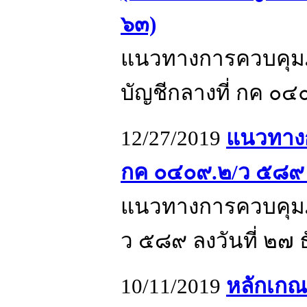
๖๓)
แนวทางการควบคุมภา
บัญชีกลางที่ กค ๐๔
12/27/2019
แนวทางก
กค ๐๔๐๙.๒/ว ๕๘๙ ล
แนวทางการควบคุมภา
ว ๕๘๙ ลงวันที่ ๒
10/11/2019
หลักเกณ