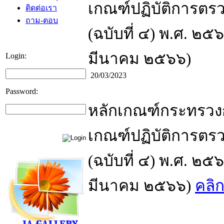
เกณฑ์ปฏิบัติการต
ติดต่อเรา
ถาม-ตอบ
(ฉบับที่ ๔) พ.ศ. ๒๕
มีนาคม ๒๕๖๖)
Login:
20/03/2023
Password:
หลักเกณฑ์กระทรวง
เกณฑ์ปฏิบัติการต
(ฉบับที่ ๔) พ.ศ. ๒๕
มีนาคม ๒๕๖๖)
คลิกท